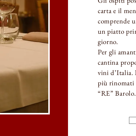
Gli ospiti pos
carta e il me
comprende un
un piatto pri
giorno.
Per gli amant
cantina propo
vini d’Italia
più rinomati
“RE” Barolo.