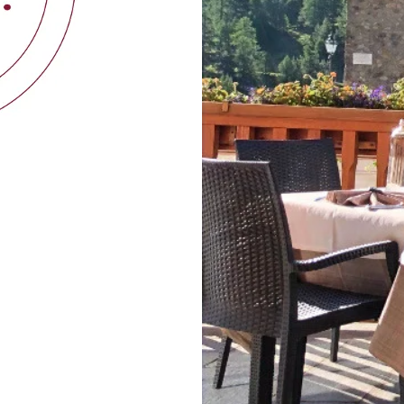
 cena.
4:30 e
0